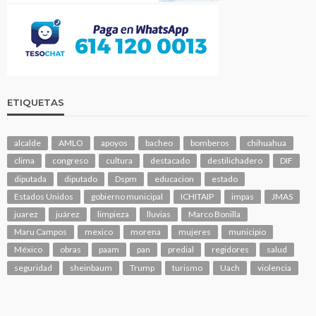
ETIQUETAS
alcalde
AMLO
apoyos
bacheo
bomberos
chihuahua
clima
congreso
cultura
destacado
destilichadero
DIF
diputada
diputado
Dspm
educacion
estado
Estados Unidos
gobierno municipal
ICHITAIP
impas
JMAS
juarez
juárez
limpieza
lluvias
Marco Bonilla
Maru Campos
mexico
morena
mujeres
municipio
México
obras
paam
pan
predial
regidores
salud
seguridad
sheinbaum
Trump
turismo
Uach
violencia