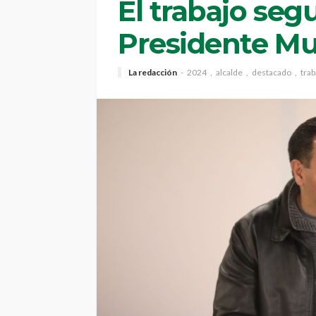
El trabajo segu
Presidente Mu
La redacción
2024
alcalde
destacado
trab