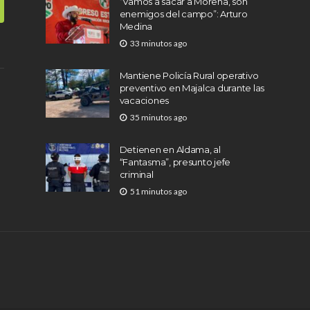
“Vamos a sacar a Morena, son
enemigos del campo”: Arturo
Medina
33 minutos ago
Mantiene Policía Rural operativo
preventivo en Majalca durante las
vacaciones
35 minutos ago
Detienen en Aldama, al
“Fantasma”, presunto jefe
criminal
51 minutos ago