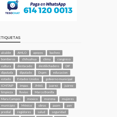
ETIQUETAS
alcalde
AMLO
apoyos
bacheo
bomberos
chihuahua
clima
congreso
cultura
destacado
destilichadero
DIF
diputada
diputado
Dspm
educacion
estado
Estados Unidos
gobierno municipal
ICHITAIP
impas
JMAS
juarez
juárez
limpieza
lluvias
Marco Bonilla
Maru Campos
mexico
morena
mujeres
municipio
México
obras
paam
pan
predial
regidores
salud
seguridad