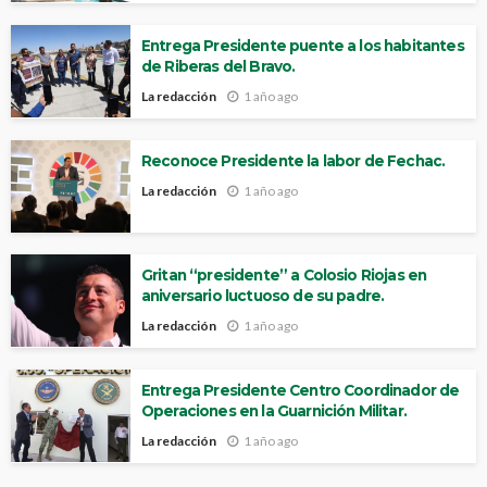
Entrega Presidente puente a los habitantes
de Riberas del Bravo.
La redacción
1 año ago
Reconoce Presidente la labor de Fechac.
La redacción
1 año ago
Gritan “presidente” a Colosio Riojas en
aniversario luctuoso de su padre.
La redacción
1 año ago
Entrega Presidente Centro Coordinador de
Operaciones en la Guarnición Militar.
La redacción
1 año ago