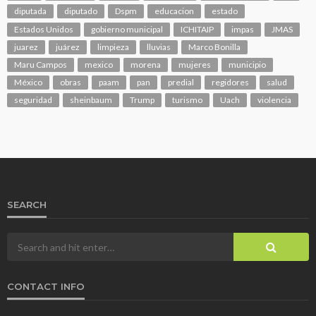
diputada
diputado
Dspm
educacion
estado
Estados Unidos
gobierno municipal
ICHITAIP
impas
JMAS
juarez
juárez
limpieza
lluvias
Marco Bonilla
Maru Campos
mexico
morena
mujeres
municipio
México
obras
paam
pan
predial
regidores
salud
seguridad
sheinbaum
Trump
turismo
Uach
violencia
SEARCH
CONTACT INFO