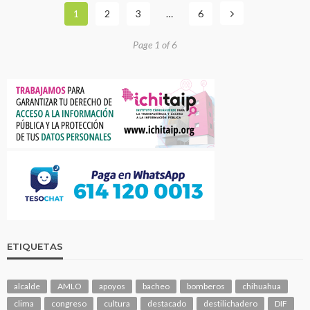
1
2
3
…
6
Page 1 of 6
ETIQUETAS
alcalde
AMLO
apoyos
bacheo
bomberos
chihuahua
clima
congreso
cultura
destacado
destilichadero
DIF