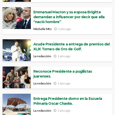
Emmanuel Macron y su esposa Brigitte
demandan a influencer por decir que ella
“nació hombre”
Michelle Mtz
1 año ago
Acude Presidente a entrega de premios del
XLIX Torneo de Oro de Golf.
La redacción
1 año ago
Reconoce Presidente a pugilistas
juarenses.
La redacción
1 año ago
Entrega Presidente domo en la Escuela
Primaria Oscar Chavira.
La redacción
1 año ago