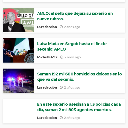
AMLO: el sello que dejará su sexenio en
nueve rubros.
La redacción
2 años ago
Luisa María en Segob hasta el fin de
sexenio: AMLO
Michelle Mtz
2 años ago
Suman 192 mil 680 homicidios dolosos en lo
que va del sexenio.
La redacción
2 años ago
En este sexenio asesinan a 1.3 policías cada
día, suman 2 mil 803 agentes muertos.
La redacción
2 años ago