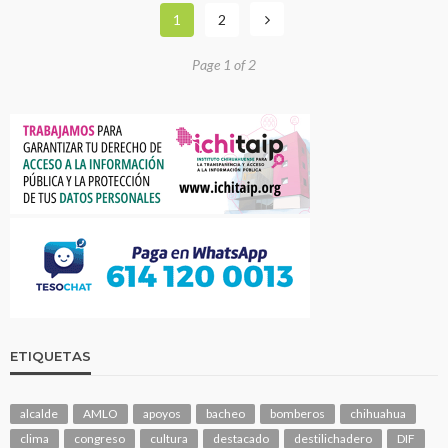
1
2
Page 1 of 2
ETIQUETAS
alcalde
AMLO
apoyos
bacheo
bomberos
chihuahua
clima
congreso
cultura
destacado
destilichadero
DIF