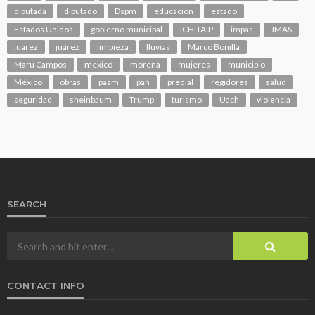
diputada
diputado
Dspm
educacion
estado
Estados Unidos
gobierno municipal
ICHITAIP
impas
JMAS
juarez
juárez
limpieza
lluvias
Marco Bonilla
Maru Campos
mexico
morena
mujeres
municipio
México
obras
paam
pan
predial
regidores
salud
seguridad
sheinbaum
Trump
turismo
Uach
violencia
SEARCH
CONTACT INFO