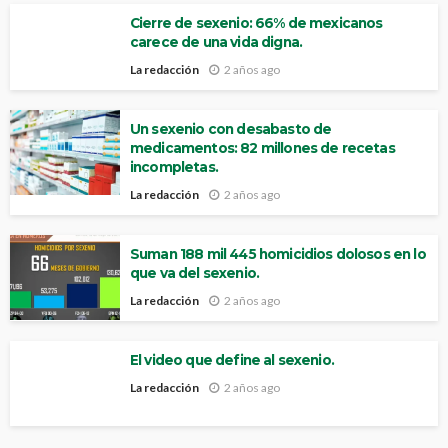
Cierre de sexenio: 66% de mexicanos
carece de una vida digna.
La redacción
2 años ago
Un sexenio con desabasto de
medicamentos: 82 millones de recetas
incompletas.
La redacción
2 años ago
Suman 188 mil 445 homicidios dolosos en lo
que va del sexenio.
La redacción
2 años ago
El video que define al sexenio.
La redacción
2 años ago