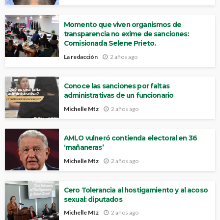
Momento que viven organismos de
transparencia no exime de sanciones:
Comisionada Selene Prieto.
La redacción
2 años ago
Conoce las sanciones por faltas
administrativas de un funcionario
Michelle Mtz
2 años ago
AMLO vulneró contienda electoral en 36
‘mañaneras’
Michelle Mtz
2 años ago
Cero Tolerancia al hostigamiento y al acoso
sexual: diputados
Michelle Mtz
2 años ago