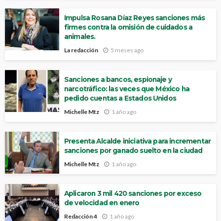
Impulsa Rosana Díaz Reyes sanciones más
firmes contra la omisión de cuidados a
animales.
La redacción
5 meses ago
Sanciones a bancos, espionaje y
narcotráfico: las veces que México ha
pedido cuentas a Estados Unidos
Michelle Mtz
1 año ago
Presenta Alcalde iniciativa para incrementar
sanciones por ganado suelto en la ciudad
Michelle Mtz
1 año ago
Aplicaron 3 mil 420 sanciones por exceso
de velocidad en enero
Redacción 4
1 año ago