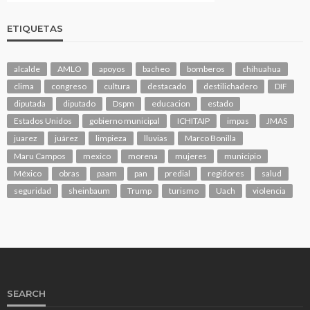
ETIQUETAS
alcalde
AMLO
apoyos
bacheo
bomberos
chihuahua
clima
congreso
cultura
destacado
destilichadero
DIF
diputada
diputado
Dspm
educacion
estado
Estados Unidos
gobierno municipal
ICHITAIP
impas
JMAS
juarez
juárez
limpieza
lluvias
Marco Bonilla
Maru Campos
mexico
morena
mujeres
municipio
México
obras
paam
pan
predial
regidores
salud
seguridad
sheinbaum
Trump
turismo
Uach
violencia
SEARCH