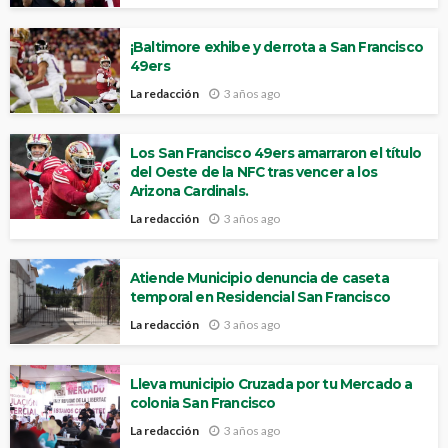
¡Baltimore exhibe y derrota a San Francisco
49ers
La redacción
3 años ago
Los San Francisco 49ers amarraron el título
del Oeste de la NFC tras vencer a los
Arizona Cardinals.
La redacción
3 años ago
Atiende Municipio denuncia de caseta
temporal en Residencial San Francisco
La redacción
3 años ago
Lleva municipio Cruzada por tu Mercado a
colonia San Francisco
La redacción
3 años ago