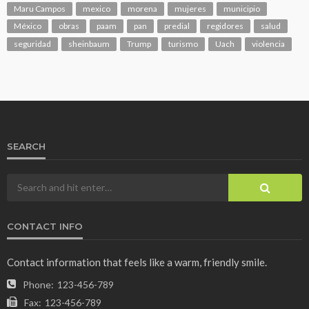
Maru Campos
mexico
morena
mujeres
municipio
México
obras
paam
pan
predial
regidores
salud
seguridad
sheinbaum
Trump
turismo
Uach
violencia
SEARCH
CONTACT INFO
Contact information that feels like a warm, friendly smile.
Phone:
123-456-789
Fax:
123-456-789