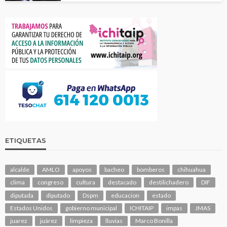
ETIQUETAS
alcalde
AMLO
apoyos
bacheo
bomberos
chihuahua
clima
congreso
cultura
destacado
destilichadero
DIF
diputada
diputado
Dspm
educacion
estado
Estados Unidos
gobierno municipal
ICHITAIP
impas
JMAS
juarez
juárez
limpieza
lluvias
Marco Bonilla