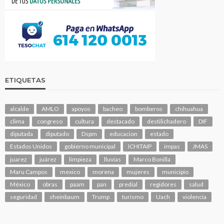
ETIQUETAS
alcalde
AMLO
apoyos
bacheo
bomberos
chihuahua
clima
congreso
cultura
destacado
destilichadero
DIF
diputada
diputado
Dspm
educacion
estado
Estados Unidos
gobierno municipal
ICHITAIP
impas
JMAS
juarez
juárez
limpieza
lluvias
Marco Bonilla
Maru Campos
mexico
morena
mujeres
municipio
México
obras
paam
pan
predial
regidores
salud
seguridad
sheinbaum
Trump
turismo
Uach
violencia