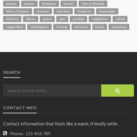
juarez
juárez
limpieza
lluvias
Marco Bonilla
Maru Campos
mexico
morena
mujeres
municipio
México
obras
paam
pan
predial
regidores
salud
seguridad
sheinbaum
Trump
turismo
Uach
violencia
SEARCH
CONTACT INFO
Contact information that feels like a warm, friendly smile.
Phone:
123-456-789