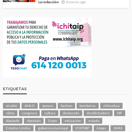
La redacción
6 meses ago
ETIQUETAS
alcalde
AMLO
apoyos
bacheo
bomberos
chihuahua
clima
congreso
cultura
destacado
destilichadero
DIF
diputada
diputado
Dspm
educacion
estado
Estados Unidos
gobierno municipal
ICHITAIP
impas
JMAS