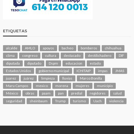
ETIQUETAS
alcalde
AMLO
apoyos
bacheo
bomberos
chihuahua
clima
congreso
cultura
destacado
destilichadero
DIF
diputada
diputado
Dspm
educacion
estado
Estados Unidos
gobierno municipal
ICHITAIP
impas
JMAS
juarez
juárez
limpieza
lluvias
Marco Bonilla
Maru Campos
mexico
morena
mujeres
municipio
México
obras
paam
pan
predial
regidores
salud
seguridad
sheinbaum
Trump
turismo
Uach
violencia