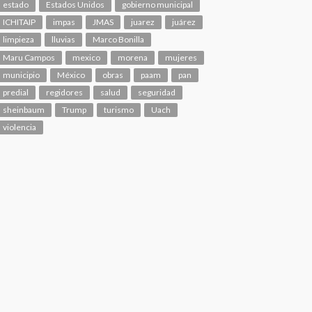
estado
Estados Unidos
gobierno municipal
ICHITAIP
impas
JMAS
juarez
juárez
limpieza
lluvias
Marco Bonilla
Maru Campos
mexico
morena
mujeres
municipio
México
obras
paam
pan
predial
regidores
salud
seguridad
sheinbaum
Trump
turismo
Uach
violencia