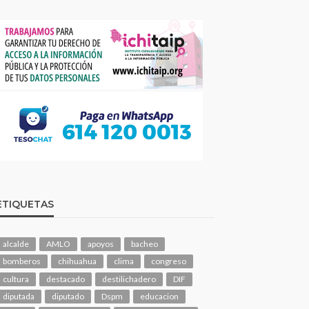
ETIQUETAS
alcalde
AMLO
apoyos
bacheo
bomberos
chihuahua
clima
congreso
cultura
destacado
destilichadero
DIF
diputada
diputado
Dspm
educacion