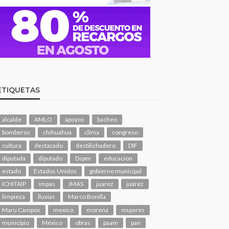
ETIQUETAS
alcalde
AMLO
apoyos
bacheo
bomberos
chihuahua
clima
congreso
cultura
destacado
destilichadero
DIF
diputada
diputado
Dspm
educacion
estado
Estados Unidos
gobierno municipal
ICHITAIP
impas
JMAS
juarez
juárez
limpieza
lluvias
Marco Bonilla
Maru Campos
mexico
morena
mujeres
municipio
México
obras
paam
pan