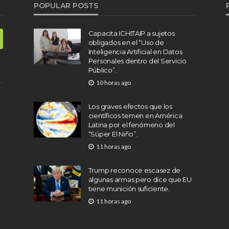
POPULAR POSTS
Capacita ICHITAIP a sujetos
obligados en el “Uso de
Inteligencia Artificial en Datos
Personales dentro del Servicio
Público”.
10 horas ago
Los graves efectos que los
científicos temen en América
Latina por el fenómeno del
“Súper El Niño”.
11 horas ago
Trump reconoce escasez de
algunas armas pero dice que EU
tiene munición suficiente.
11 horas ago