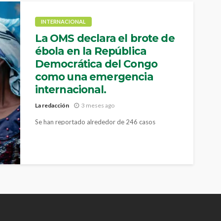
INTERNACIONAL
La OMS declara el brote de
ébola en la República
Democrática del Congo
como una emergencia
internacional.
La redacción
3 meses ago
Se han reportado alrededor de 246 casos
sospechosos y 80 muertes, no cumple con los
criterios de una emergencia pandémica.