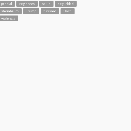
predial
regidores
salud
seguridad
sheinbaum
Trump
turismo
Uach
violencia