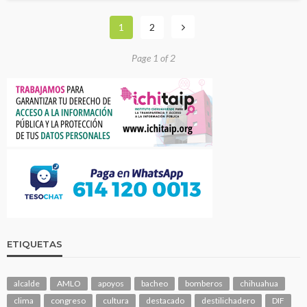
1
2
Page 1 of 2
ETIQUETAS
alcalde
AMLO
apoyos
bacheo
bomberos
chihuahua
clima
congreso
cultura
destacado
destilichadero
DIF