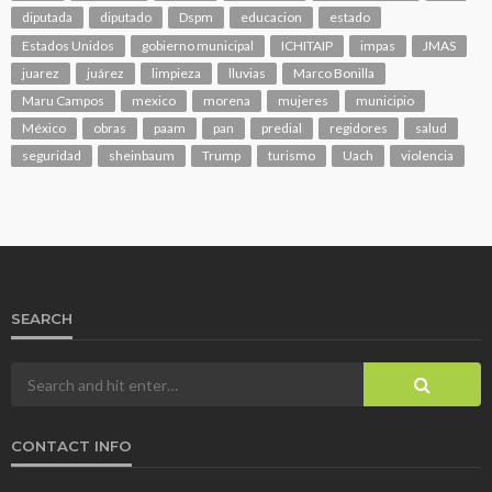
diputada
diputado
Dspm
educacion
estado
Estados Unidos
gobierno municipal
ICHITAIP
impas
JMAS
juarez
juárez
limpieza
lluvias
Marco Bonilla
Maru Campos
mexico
morena
mujeres
municipio
México
obras
paam
pan
predial
regidores
salud
seguridad
sheinbaum
Trump
turismo
Uach
violencia
SEARCH
CONTACT INFO