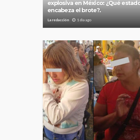
explosiva en México: ¿Qué estad
encabeza el brote?.
La redacción
1 día ago