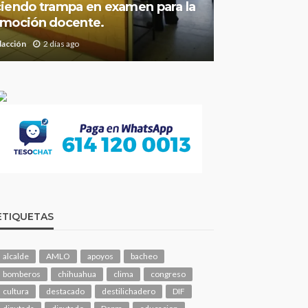
iendo trampa en examen para la
moción docente.
dacción
2 días ago
ETIQUETAS
alcalde
AMLO
apoyos
bacheo
bomberos
chihuahua
clima
congreso
cultura
destacado
destilichadero
DIF