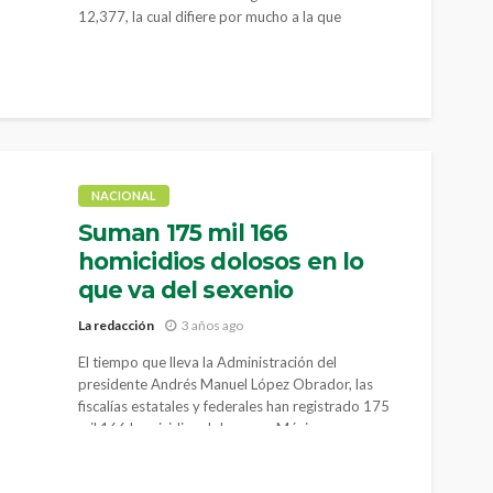
12,377, la cual difiere por mucho a la que
consignaba la CNB de 113,565 personas en esa
condición.
NACIONAL
Suman 175 mil 166
homicidios dolosos en lo
que va del sexenio
La redacción
3 años ago
El tiempo que lleva la Administración del
presidente Andrés Manuel López Obrador, las
fiscalías estatales y federales han registrado 175
mil 166 homicidios dolosos en México.