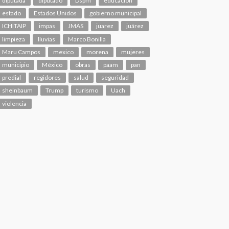
diputada
diputado
Dspm
educacion
estado
Estados Unidos
gobierno municipal
ICHITAIP
impas
JMAS
juarez
juárez
limpieza
lluvias
Marco Bonilla
Maru Campos
mexico
morena
mujeres
municipio
México
obras
paam
pan
predial
regidores
salud
seguridad
sheinbaum
Trump
turismo
Uach
violencia