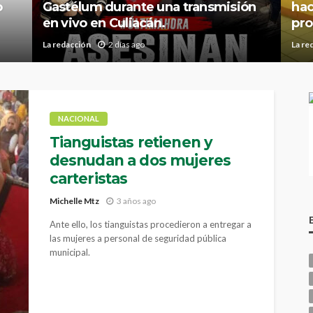
o
Gastélum durante una transmisión
hac
en vivo en Culiacán.
pro
La redacción
2 días ago
La re
NACIONAL
Tianguistas retienen y
desnudan a dos mujeres
carteristas
Michelle Mtz
3 años ago
Ante ello, los tianguistas procedieron a entregar a
las mujeres a personal de seguridad pública
municipal.