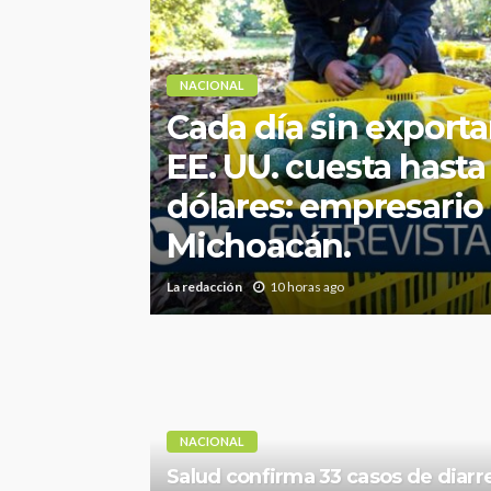
NACIONAL
Cada día sin exporta
EE. UU. cuesta hasta
dólares: empresario
Michoacán.
La redacción
10 horas ago
NACIONAL
Salud confirma 33 casos de diarr