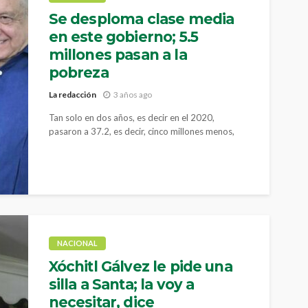
Se desploma clase media
en este gobierno; 5.5
millones pasan a la
pobreza
La redacción
3 años ago
Tan solo en dos años, es decir en el 2020,
pasaron a 37.2, es decir, cinco millones menos,
dejaron de formar parte de ese sector de la
población.
NACIONAL
Xóchitl Gálvez le pide una
silla a Santa; la voy a
necesitar, dice