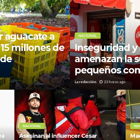
r aguacate a
NACIONAL
 15 millones de
Inseguridad y 
 de
amenazan la s
pequeños com
La redacción
23 horas ago
NACIONAL
NA
ea
Asesinan al influencer César
Mae