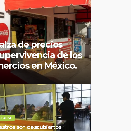
alza de precios
upervivencia de los
ercios en México.
CIONAL
stros son descubiertos