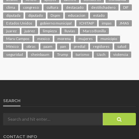
clima
congreso
cultura
destacado
destilichadero
DIF
diputada
diputado
Dspm
educacion
estado
Estados Unidos
gobierno municipal
ICHITAIP
impas
JMAS
juarez
juárez
limpieza
lluvias
Marco Bonilla
Maru Campos
mexico
morena
mujeres
municipio
México
obras
paam
pan
predial
regidores
salud
seguridad
sheinbaum
Trump
turismo
Uach
violencia
SEARCH
CONTACT INFO