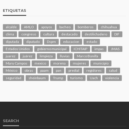
ETIQUETAS
alcalde
AMLO
apoyos
bacheo
bomberos
chihuahua
clima
congreso
cultura
destacado
destilichadero
DIF
diputada
diputado
Dspm
educacion
estado
Estados Unidos
gobierno municipal
ICHITAIP
impas
JMAS
juarez
juárez
limpieza
lluvias
Marco Bonilla
Maru Campos
mexico
morena
mujeres
municipio
México
obras
paam
pan
predial
regidores
salud
seguridad
sheinbaum
Trump
turismo
Uach
violencia
SEARCH