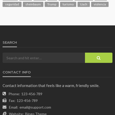
seguridad
sheinbaum
Trump
turismo
Uach
violencia
SEARCH
CONTACT INFO
Contact information that feels like a warm, friendly smile.
Phone:
123-456-789
Fax:
123-456-789
Email:
email@support.com
Website:
Bingo Theme