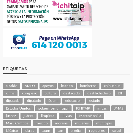
ETIQUETAS
alcalde
AMLO
apoyos
bacheo
bomberos
chihuahua
clima
congreso
cultura
destacado
destilichadero
DIF
diputada
diputado
Dspm
educacion
estado
Estados Unidos
gobierno municipal
ICHITAIP
impas
JMAS
juarez
juárez
limpieza
lluvias
Marco Bonilla
Maru Campos
mexico
morena
mujeres
municipio
México
obras
paam
pan
predial
regidores
salud