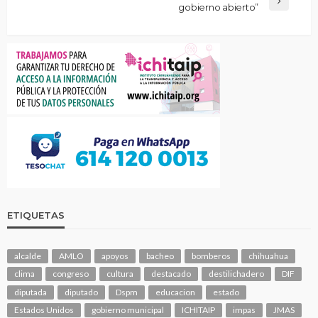
gobierno abierto”
ETIQUETAS
alcalde
AMLO
apoyos
bacheo
bomberos
chihuahua
clima
congreso
cultura
destacado
destilichadero
DIF
diputada
diputado
Dspm
educacion
estado
Estados Unidos
gobierno municipal
ICHITAIP
impas
JMAS