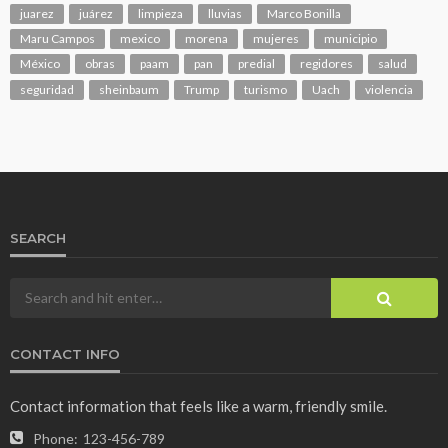
juarez
juárez
limpieza
lluvias
Marco Bonilla
Maru Campos
mexico
morena
mujeres
municipio
México
obras
paam
pan
predial
regidores
salud
seguridad
sheinbaum
Trump
turismo
Uach
violencia
SEARCH
CONTACT INFO
Contact information that feels like a warm, friendly smile.
Phone:
123-456-789