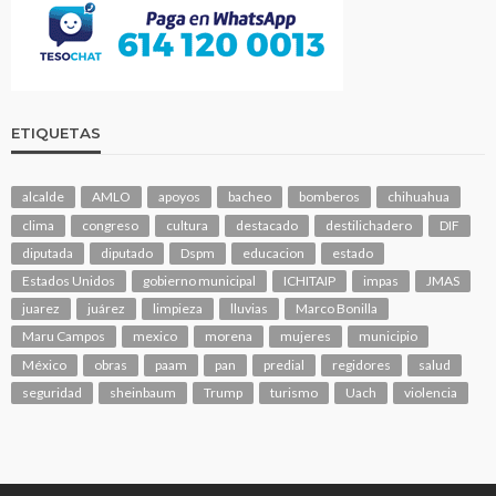
ETIQUETAS
alcalde
AMLO
apoyos
bacheo
bomberos
chihuahua
clima
congreso
cultura
destacado
destilichadero
DIF
diputada
diputado
Dspm
educacion
estado
Estados Unidos
gobierno municipal
ICHITAIP
impas
JMAS
juarez
juárez
limpieza
lluvias
Marco Bonilla
Maru Campos
mexico
morena
mujeres
municipio
México
obras
paam
pan
predial
regidores
salud
seguridad
sheinbaum
Trump
turismo
Uach
violencia