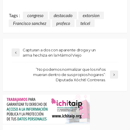
Tags :
congreso
destacado
extorsion
Francisco sanchez
profeco
telcel
Capturan a dos con aparente droga y un
arma hechiza en la Mármol Viejo
”No podemos normalizar que los niños
mueran dentro de sus propios hogares”:
Diputada Xóchitl Contreras.