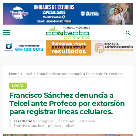
Home
Local
Francisco Sánchez denuncia a Telcel ante Profeco por extorsión para registrar líneas celulares.
LOCAL
Francisco Sánchez denuncia a
Telcel ante Profeco por extorsión
para registrar líneas celulares.
La redacción
congreso
destacado
extorsion
Francisco sanchez
profeco
telcel