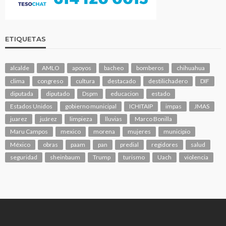
ETIQUETAS
alcalde
AMLO
apoyos
bacheo
bomberos
chihuahua
clima
congreso
cultura
destacado
destilichadero
DIF
diputada
diputado
Dspm
educacion
estado
Estados Unidos
gobierno municipal
ICHITAIP
impas
JMAS
juarez
juárez
limpieza
lluvias
Marco Bonilla
Maru Campos
mexico
morena
mujeres
municipio
México
obras
paam
pan
predial
regidores
salud
seguridad
sheinbaum
Trump
turismo
Uach
violencia