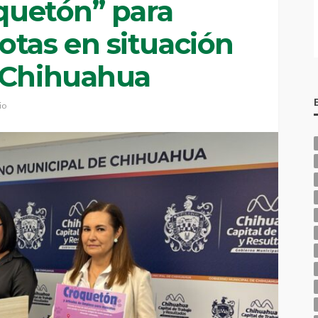
oquetón” para
otas en situación
 Chihuahua
io