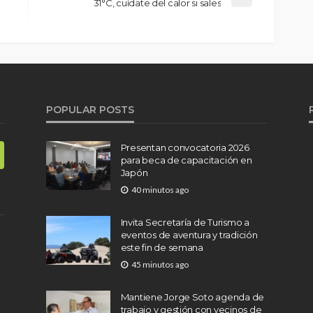
31°C, cuídate del calor si sales
POPULAR POSTS
Presentan convocatoria 2026
para beca de capacitación en
Japón
40 minutos ago
Invita Secretaría de Turismo a
eventos de aventura y tradición
este fin de semana
45 minutos ago
Mantiene Jorge Soto agenda de
trabajo y gestión con vecinos de