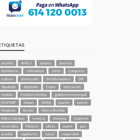
ETIQUETAS
alcalde
AMLO
apoyos
bacheo
bomberos
chihuahua
clima
congreso
cultura
destacado
destilichadero
DIF
diputada
diputado
Dspm
educacion
estado
Estados Unidos
gobierno municipal
ICHITAIP
impas
JMAS
juarez
juárez
limpieza
lluvias
Marco Bonilla
Maru Campos
mexico
morena
mujeres
municipio
México
obras
paam
pan
predial
regidores
salud
seguridad