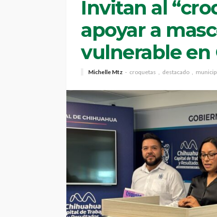
Invitan al “cr
apoyar a masc
vulnerable en
Michelle Mtz
croquetas
destacado
municip