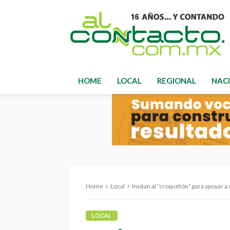
HOME
LOCAL
REGIONAL
NAC
Home
Local
Invitan al “croquetón” para apoyar a m
LOCAL