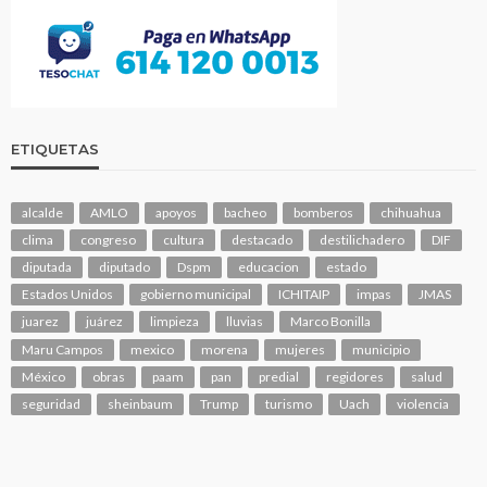
ETIQUETAS
alcalde
AMLO
apoyos
bacheo
bomberos
chihuahua
clima
congreso
cultura
destacado
destilichadero
DIF
diputada
diputado
Dspm
educacion
estado
Estados Unidos
gobierno municipal
ICHITAIP
impas
JMAS
juarez
juárez
limpieza
lluvias
Marco Bonilla
Maru Campos
mexico
morena
mujeres
municipio
México
obras
paam
pan
predial
regidores
salud
seguridad
sheinbaum
Trump
turismo
Uach
violencia