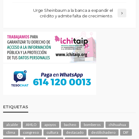
Urge Sheinbaum a la banca a expandir el
crédito y admite falta de crecimiento.
ETIQUETAS
alcalde
AMLO
apoyos
bacheo
bomberos
chihuahua
clima
congreso
cultura
destacado
destilichadero
DIF