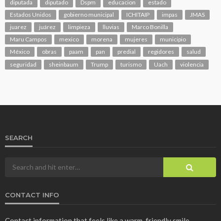
diputada
diputado
Dspm
educacion
estado
Estados Unidos
gobierno municipal
ICHITAIP
impas
JMAS
juarez
juárez
limpieza
lluvias
Marco Bonilla
Maru Campos
mexico
morena
mujeres
municipio
México
obras
paam
pan
predial
regidores
salud
seguridad
sheinbaum
Trump
turismo
Uach
violencia
SEARCH
CONTACT INFO
Contact information that feels like a warm, friendly smile.