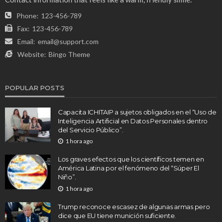
Phone:
123-456-789
Fax:
123-456-789
Email:
email@support.com
Website:
Bingo Theme
POPULAR POSTS
Capacita ICHITAIP a sujetos obligados en el “Uso de
Inteligencia Artificial en Datos Personales dentro
del Servicio Público”.
1 hora ago
Los graves efectos que los científicos temen en
América Latina por el fenómeno del “Súper El
Niño”.
1 hora ago
Trump reconoce escasez de algunas armas pero
dice que EU tiene munición suficiente.