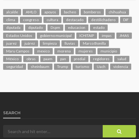
alcalde
AMLO
apoyos
bacheo
bomberos
chihuahua
clima
congreso
cultura
destacado
destilichadero
DIF
diputada
diputado
Dspm
educacion
estado
Estados Unidos
gobierno municipal
ICHITAIP
impas
JMAS
juarez
juárez
limpieza
lluvias
Marco Bonilla
Maru Campos
mexico
morena
mujeres
municipio
México
obras
paam
pan
predial
regidores
salud
seguridad
sheinbaum
Trump
turismo
Uach
violencia
SEARCH