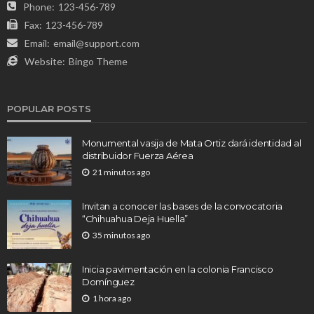
Phone:
123-456-789
Fax:
123-456-789
Email:
email@support.com
Website:
Bingo Theme
POPULAR POSTS
Monumental vasija de Mata Ortiz dará identidad al
distribuidor Fuerza Aérea
21 minutos ago
Invitan a conocer las bases de la convocatoria
“Chihuahua Deja Huella”
35 minutos ago
Inicia pavimentación en la colonia Francisco
Domínguez
1 hora ago