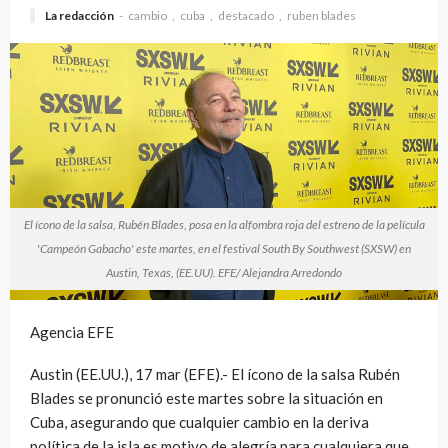
La redacción
cambio
cuba
destacado
ruben blades
El ícono de la salsa, Rubén Blades, posa en la alfombra roja del estreno de la película
'Campeón Gabacho' este martes, en el festival South By Southwest (SXSW) en
Austin, Texas, (EE.UU). EFE/ Alejandra Arredondo
Agencia EFE
Austin (EE.UU.), 17 mar (EFE).- El ícono de la salsa Rubén
Blades se pronunció este martes sobre la situación en
Cuba, asegurando que cualquier cambio en la deriva
política de la isla es motivo de alegría para cualquiera que