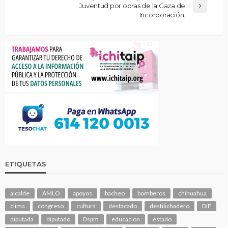
Juventud por obras de la Gaza de
Incorporación.
ETIQUETAS
alcalde
AMLO
apoyos
bacheo
bomberos
chihuahua
clima
congreso
cultura
destacado
destilichadero
DIF
diputada
diputado
Dspm
educacion
estado