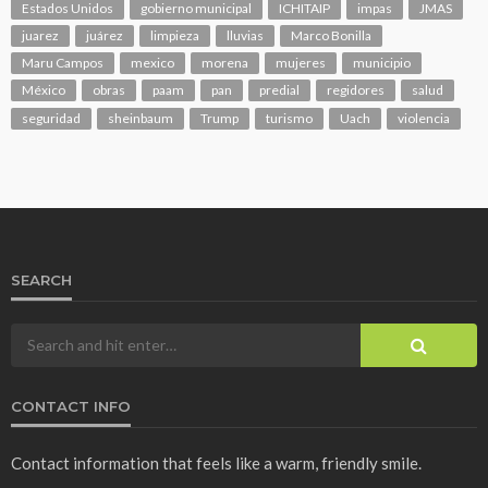
Estados Unidos
gobierno municipal
ICHITAIP
impas
JMAS
juarez
juárez
limpieza
lluvias
Marco Bonilla
Maru Campos
mexico
morena
mujeres
municipio
México
obras
paam
pan
predial
regidores
salud
seguridad
sheinbaum
Trump
turismo
Uach
violencia
SEARCH
CONTACT INFO
Contact information that feels like a warm, friendly smile.