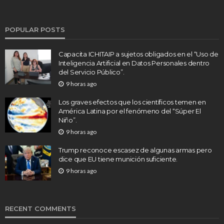
POPULAR POSTS
Capacita ICHITAIP a sujetos obligados en el “Uso de
Inteligencia Artificial en Datos Personales dentro
del Servicio Público”.
9 horas ago
Los graves efectos que los científicos temen en
América Latina por el fenómeno del “Súper El
Niño”.
9 horas ago
Trump reconoce escasez de algunas armas pero
dice que EU tiene munición suficiente.
9 horas ago
RECENT COMMENTS