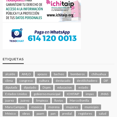
ETIQUETAS
alcalde
AMLO
apoyos
bacheo
bomberos
chihuahua
clima
congreso
cultura
destacado
destilichadero
DIF
diputada
diputado
Dspm
educacion
estado
Estados Unidos
gobierno municipal
ICHITAIP
impas
JMAS
juarez
juárez
limpieza
lluvias
Marco Bonilla
Maru Campos
mexico
morena
mujeres
municipio
México
obras
paam
pan
predial
regidores
salud