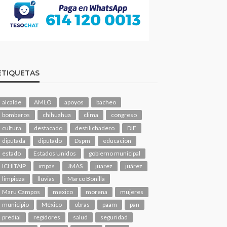
ETIQUETAS
alcalde
AMLO
apoyos
bacheo
bomberos
chihuahua
clima
congreso
cultura
destacado
destilichadero
DIF
diputada
diputado
Dspm
educacion
estado
Estados Unidos
gobierno municipal
ICHITAIP
impas
JMAS
juarez
juárez
limpieza
lluvias
Marco Bonilla
Maru Campos
mexico
morena
mujeres
municipio
México
obras
paam
pan
predial
regidores
salud
seguridad