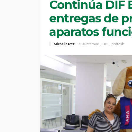
Continúa DIF E
entregas de pr
aparatos func
Michelle Mtz
cuauhtemoc
DIF
protesis