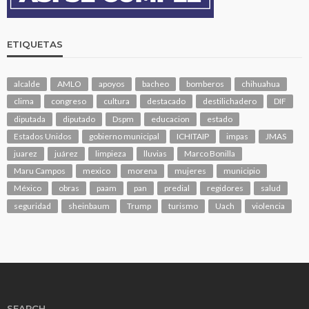
ETIQUETAS
alcalde
AMLO
apoyos
bacheo
bomberos
chihuahua
clima
congreso
cultura
destacado
destilichadero
DIF
diputada
diputado
Dspm
educacion
estado
Estados Unidos
gobierno municipal
ICHITAIP
impas
JMAS
juarez
juárez
limpieza
lluvias
Marco Bonilla
Maru Campos
mexico
morena
mujeres
municipio
México
obras
paam
pan
predial
regidores
salud
seguridad
sheinbaum
Trump
turismo
Uach
violencia
SEARCH