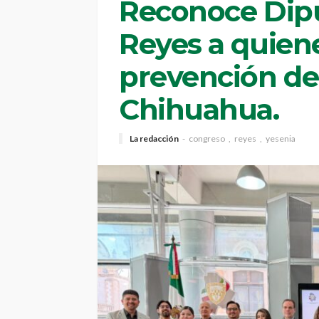
Reconoce Dip
Reyes a quiene
prevención de 
Chihuahua.
La redacción
congreso
reyes
yesenia