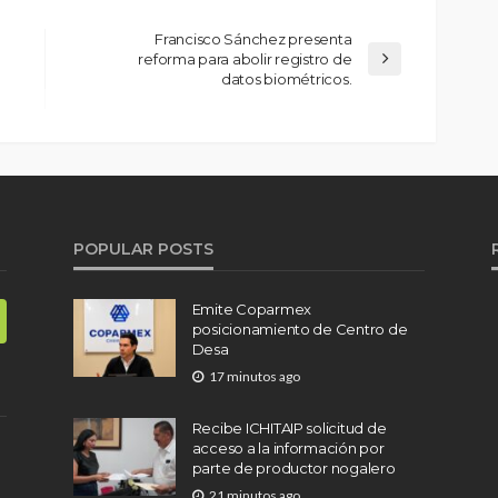
Francisco Sánchez presenta
reforma para abolir registro de
datos biométricos.
POPULAR POSTS
Emite Coparmex
posicionamiento de Centro de
Desa
17 minutos ago
Recibe ICHITAIP solicitud de
acceso a la información por
parte de productor nogalero
21 minutos ago