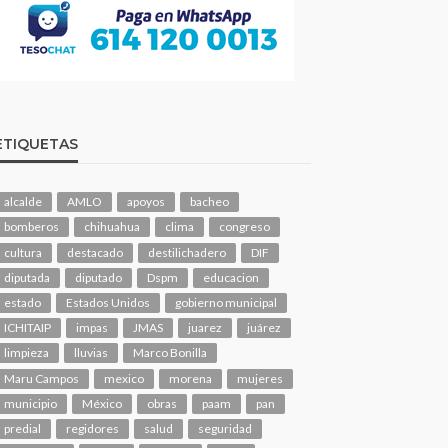
ETIQUETAS
alcalde
AMLO
apoyos
bacheo
bomberos
chihuahua
clima
congreso
cultura
destacado
destilichadero
DIF
diputada
diputado
Dspm
educacion
estado
Estados Unidos
gobierno municipal
ICHITAIP
impas
JMAS
juarez
juárez
limpieza
lluvias
Marco Bonilla
Maru Campos
mexico
morena
mujeres
municipio
México
obras
paam
pan
predial
regidores
salud
seguridad