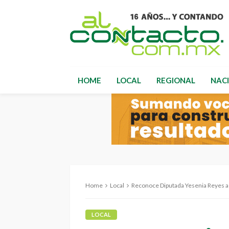
HOME
LOCAL
REGIONAL
NAC
Home
Local
Reconoce Diputada Yesenia Reyes a quienes traba
LOCAL