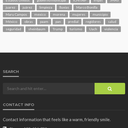
Estados Unidos
gobierno municipal
ICHITAIP
impas
JMAS
juarez
juárez
limpieza
lluvias
Marco Bonilla
Maru Campos
mexico
morena
mujeres
municipio
México
obras
paam
pan
predial
regidores
salud
seguridad
sheinbaum
Trump
turismo
Uach
violencia
SEARCH
CONTACT INFO
Contact information that feels like a warm, friendly smile.