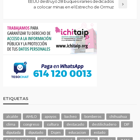
EEUU destruyó 28 buques iraníes dedicados
a colocar minas en el Estrecho de Ormuz
ETIQUETAS
alcalde
AMLO
apoyos
bacheo
bomberos
chihuahua
clima
congreso
cultura
destacado
destilichadero
DIF
diputada
diputado
Dspm
educacion
estado