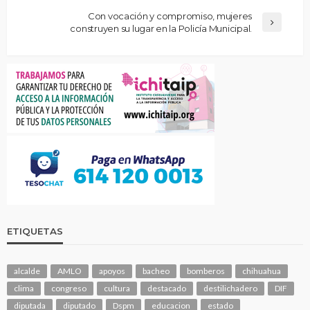
Con vocación y compromiso, mujeres
construyen su lugar en la Policía Municipal.
ETIQUETAS
alcalde
AMLO
apoyos
bacheo
bomberos
chihuahua
clima
congreso
cultura
destacado
destilichadero
DIF
diputada
diputado
Dspm
educacion
estado