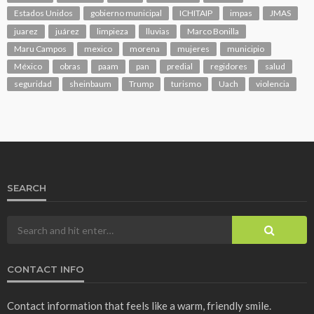
Estados Unidos
gobierno municipal
ICHITAIP
impas
JMAS
juarez
juárez
limpieza
lluvias
Marco Bonilla
Maru Campos
mexico
morena
mujeres
municipio
México
obras
paam
pan
predial
regidores
salud
seguridad
sheinbaum
Trump
turismo
Uach
violencia
SEARCH
CONTACT INFO
Contact information that feels like a warm, friendly smile.