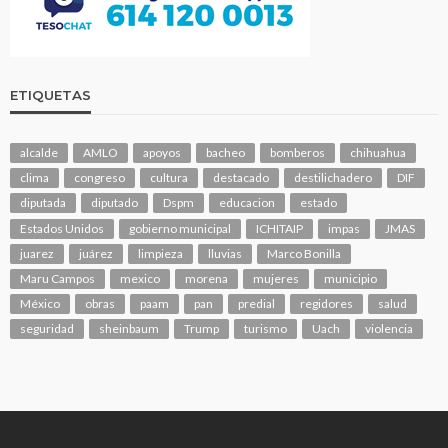
ETIQUETAS
alcalde
AMLO
apoyos
bacheo
bomberos
chihuahua
clima
congreso
cultura
destacado
destilichadero
DIF
diputada
diputado
Dspm
educacion
estado
Estados Unidos
gobierno municipal
ICHITAIP
impas
JMAS
juarez
juárez
limpieza
lluvias
Marco Bonilla
Maru Campos
mexico
morena
mujeres
municipio
México
obras
paam
pan
predial
regidores
salud
seguridad
sheinbaum
Trump
turismo
Uach
violencia