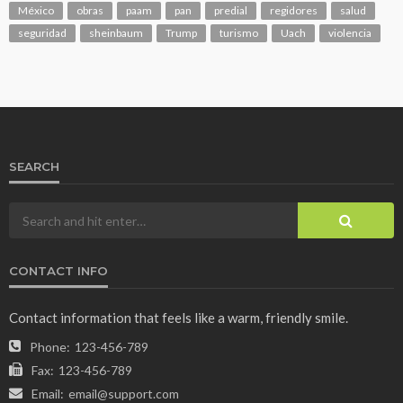
México
obras
paam
pan
predial
regidores
salud
seguridad
sheinbaum
Trump
turismo
Uach
violencia
SEARCH
CONTACT INFO
Contact information that feels like a warm, friendly smile.
Phone:
123-456-789
Fax:
123-456-789
Email:
email@support.com