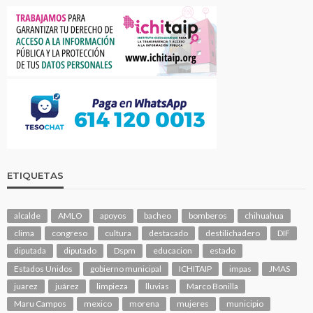
ETIQUETAS
alcalde
AMLO
apoyos
bacheo
bomberos
chihuahua
clima
congreso
cultura
destacado
destilichadero
DIF
diputada
diputado
Dspm
educacion
estado
Estados Unidos
gobierno municipal
ICHITAIP
impas
JMAS
juarez
juárez
limpieza
lluvias
Marco Bonilla
Maru Campos
mexico
morena
mujeres
municipio