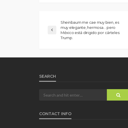
Sheinbaum me cae muy bien, es
muy elegante, hermosa… pero
México está dirigido por cárteles:
Trump.
SEARCH
CONTACT INFO