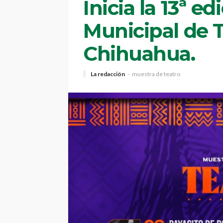
Inicia la 13ª e
Municipal de 
Chihuahua.
La redacción
muestra de teatro