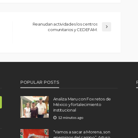
Reanudan actividades los centros
comunitarios y CEDEFAM.
POPULAR POSTS
Analiza Maru con Fox retos de
México y fortalecimiento
institucional
12 minutos ago
“Vamos a sacar a Morena, son
enemigos del campo”: Arturo