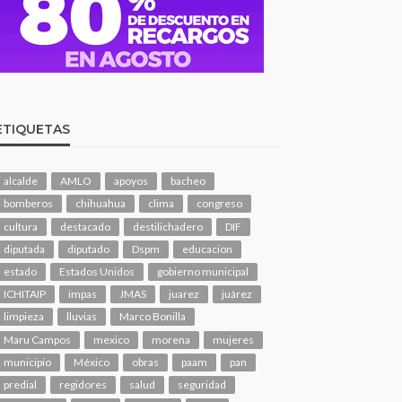
ETIQUETAS
alcalde
AMLO
apoyos
bacheo
bomberos
chihuahua
clima
congreso
cultura
destacado
destilichadero
DIF
diputada
diputado
Dspm
educacion
estado
Estados Unidos
gobierno municipal
ICHITAIP
impas
JMAS
juarez
juárez
limpieza
lluvias
Marco Bonilla
Maru Campos
mexico
morena
mujeres
municipio
México
obras
paam
pan
predial
regidores
salud
seguridad