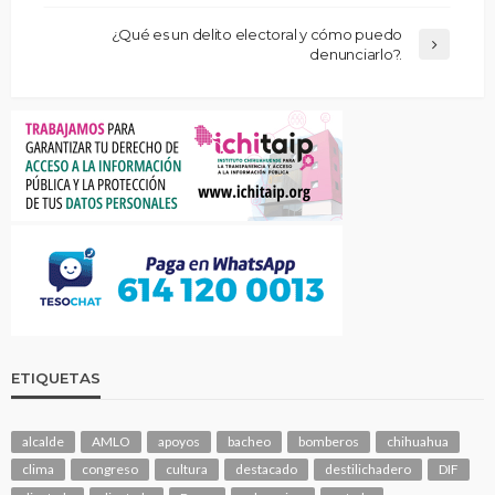
¿Qué es un delito electoral y cómo puedo
denunciarlo?.
ETIQUETAS
alcalde
AMLO
apoyos
bacheo
bomberos
chihuahua
clima
congreso
cultura
destacado
destilichadero
DIF