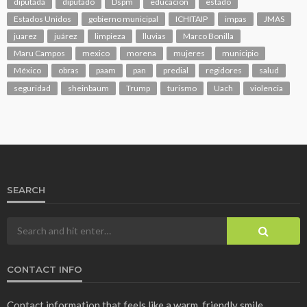
diputada
diputado
Dspm
educacion
estado
Estados Unidos
gobierno municipal
ICHITAIP
impas
JMAS
juarez
juárez
limpieza
lluvias
Marco Bonilla
Maru Campos
mexico
morena
mujeres
municipio
México
obras
paam
pan
predial
regidores
salud
seguridad
sheinbaum
Trump
turismo
Uach
violencia
SEARCH
CONTACT INFO
Contact information that feels like a warm, friendly smile.