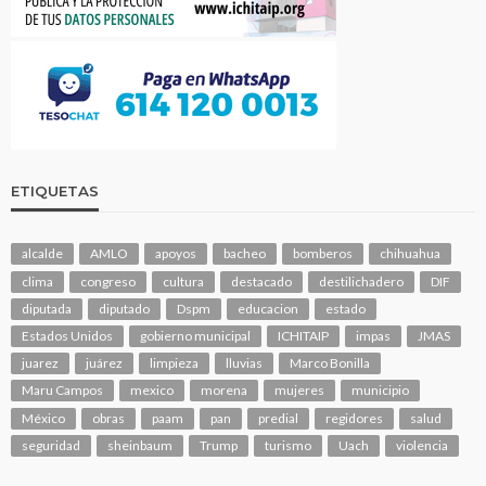
ETIQUETAS
alcalde
AMLO
apoyos
bacheo
bomberos
chihuahua
clima
congreso
cultura
destacado
destilichadero
DIF
diputada
diputado
Dspm
educacion
estado
Estados Unidos
gobierno municipal
ICHITAIP
impas
JMAS
juarez
juárez
limpieza
lluvias
Marco Bonilla
Maru Campos
mexico
morena
mujeres
municipio
México
obras
paam
pan
predial
regidores
salud
seguridad
sheinbaum
Trump
turismo
Uach
violencia