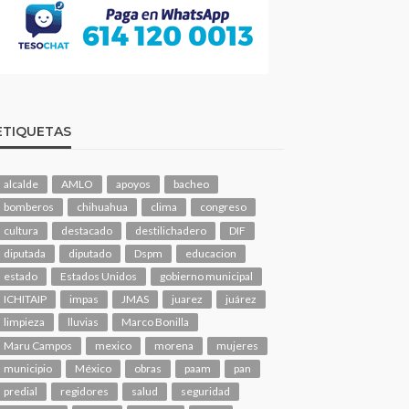
ETIQUETAS
alcalde
AMLO
apoyos
bacheo
bomberos
chihuahua
clima
congreso
cultura
destacado
destilichadero
DIF
diputada
diputado
Dspm
educacion
estado
Estados Unidos
gobierno municipal
ICHITAIP
impas
JMAS
juarez
juárez
limpieza
lluvias
Marco Bonilla
Maru Campos
mexico
morena
mujeres
municipio
México
obras
paam
pan
predial
regidores
salud
seguridad