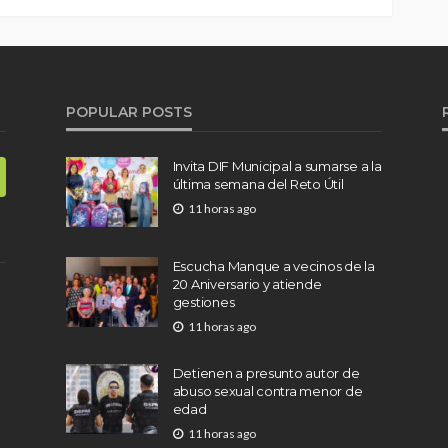
POPULAR POSTS
Invita DIF Municipal a sumarse a la
última semana del Reto Útil
11 horas ago
Escucha Manque a vecinos de la
20 Aniversario y atiende
gestiones
11 horas ago
Detienen a presunto autor de
abuso sexual contra menor de
edad
11 horas ago