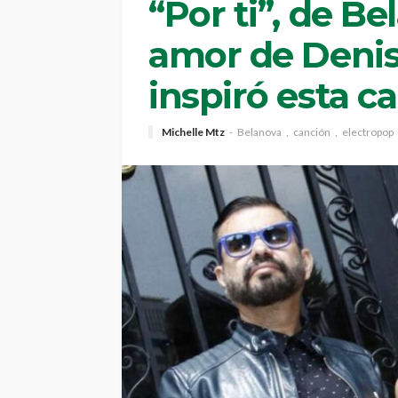
“Por ti”, de Be
amor de Denis
inspiró esta c
Michelle Mtz
Belanova
canción
electropop