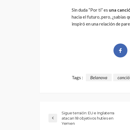
Sin duda “Por ti” es
una canci
hacia el futuro, pero, ¿sabías 
inspiró en una relación de parej
Tags :
Belanova
canció
Sigue tensión: EU e Inglaterra
atacan 18 objetivos hutíes en
Yemen