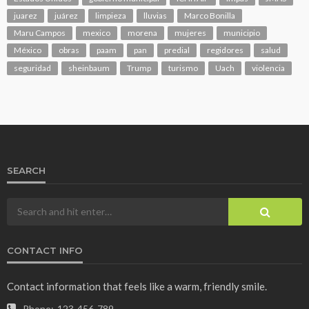
juarez
juárez
limpieza
lluvias
Marco Bonilla
Maru Campos
mexico
morena
mujeres
municipio
México
obras
paam
pan
predial
regidores
salud
seguridad
sheinbaum
Trump
turismo
Uach
violencia
SEARCH
CONTACT INFO
Contact information that feels like a warm, friendly smile.
Phone:
123-456-789