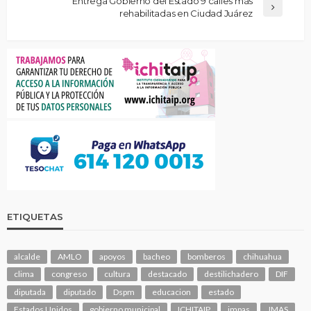
Entrega Gobierno del Estado 9 calles más
rehabilitadas en Ciudad Juárez
ETIQUETAS
alcalde
AMLO
apoyos
bacheo
bomberos
chihuahua
clima
congreso
cultura
destacado
destilichadero
DIF
diputada
diputado
Dspm
educacion
estado
Estados Unidos
gobierno municipal
ICHITAIP
impas
JMAS