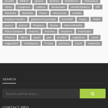
alcalde
AMLO
apoyos
bacheo
bomberos
chihuahua
clima
congreso
cultura
destacado
destilichadero
DIF
diputada
diputado
Dspm
educacion
estado
Estados Unidos
gobierno municipal
ICHITAIP
impas
JMAS
juarez
juárez
limpieza
lluvias
Marco Bonilla
Maru Campos
mexico
morena
mujeres
municipio
México
obras
paam
pan
predial
regidores
salud
seguridad
sheinbaum
Trump
turismo
Uach
violencia
SEARCH
CONTACT INFO