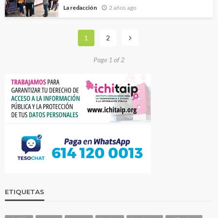
La redacción
2 años ago
1
2
Page 1 of 2
ETIQUETAS