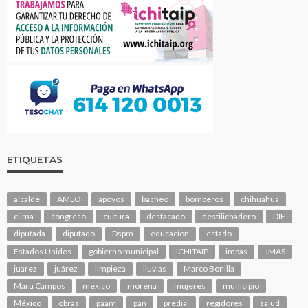
ETIQUETAS
alcalde
AMLO
apoyos
bacheo
bomberos
chihuahua
clima
congreso
cultura
destacado
destilichadero
DIF
diputada
diputado
Dspm
educacion
estado
Estados Unidos
gobierno municipal
ICHITAIP
impas
JMAS
juarez
juárez
limpieza
lluvias
Marco Bonilla
Maru Campos
mexico
morena
mujeres
municipio
México
obras
paam
pan
predial
regidores
salud