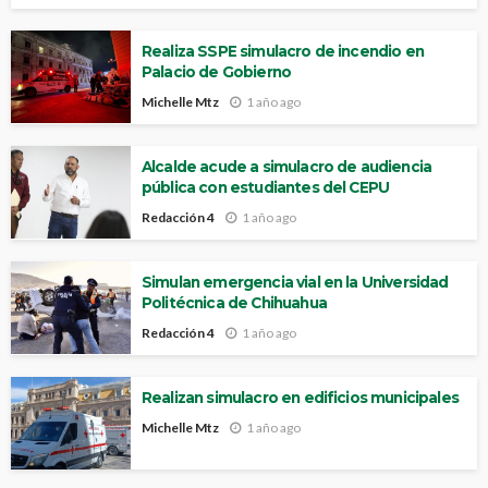
Realiza SSPE simulacro de incendio en
Palacio de Gobierno
Michelle Mtz
1 año ago
Alcalde acude a simulacro de audiencia
pública con estudiantes del CEPU
Redacción 4
1 año ago
Simulan emergencia vial en la Universidad
Politécnica de Chihuahua
Redacción 4
1 año ago
Realizan simulacro en edificios municipales
Michelle Mtz
1 año ago