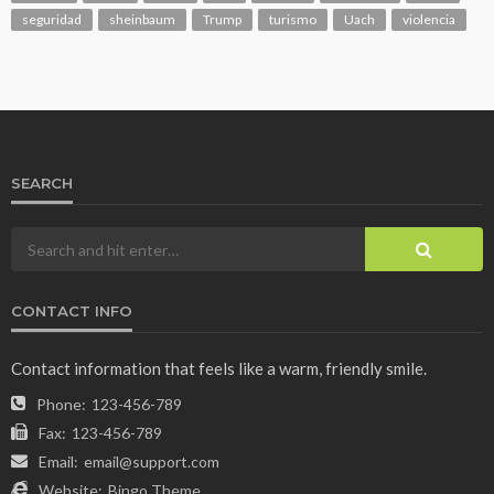
seguridad
sheinbaum
Trump
turismo
Uach
violencia
SEARCH
CONTACT INFO
Contact information that feels like a warm, friendly smile.
Phone:
123-456-789
Fax:
123-456-789
Email:
email@support.com
Website:
Bingo Theme