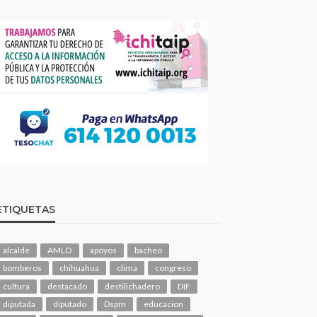
ETIQUETAS
alcalde
AMLO
apoyos
bacheo
bomberos
chihuahua
clima
congreso
cultura
destacado
destilichadero
DIF
diputada
diputado
Dspm
educacion