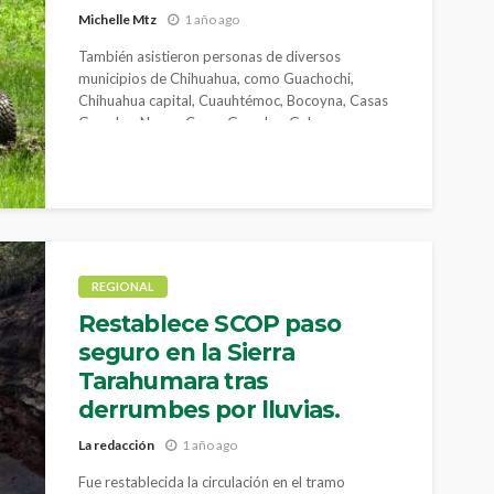
Michelle Mtz
1 año ago
También asistieron personas de diversos
municipios de Chihuahua, como Guachochi,
Chihuahua capital, Cuauhtémoc, Bocoyna, Casas
Grandes, Nuevo Casas Grandes, Galeana y
Juárez, y de otros estados de la República como
Nuevo León, Durango, Coahuila, Sonora, Sinaloa y
Ciudad de México.
REGIONAL
Restablece SCOP paso
seguro en la Sierra
Tarahumara tras
derrumbes por lluvias.
La redacción
1 año ago
Fue restablecida la circulación en el tramo