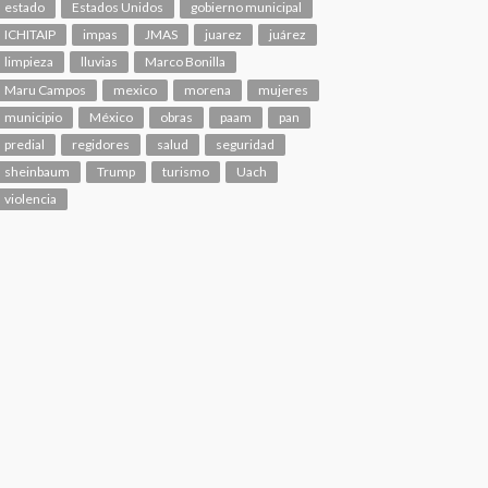
estado
Estados Unidos
gobierno municipal
ICHITAIP
impas
JMAS
juarez
juárez
limpieza
lluvias
Marco Bonilla
Maru Campos
mexico
morena
mujeres
municipio
México
obras
paam
pan
predial
regidores
salud
seguridad
sheinbaum
Trump
turismo
Uach
violencia