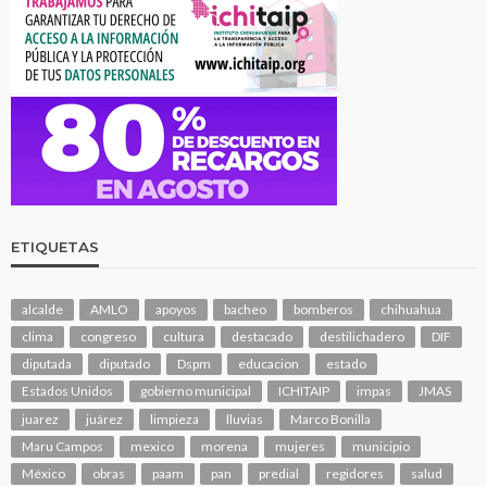
ETIQUETAS
alcalde
AMLO
apoyos
bacheo
bomberos
chihuahua
clima
congreso
cultura
destacado
destilichadero
DIF
diputada
diputado
Dspm
educacion
estado
Estados Unidos
gobierno municipal
ICHITAIP
impas
JMAS
juarez
juárez
limpieza
lluvias
Marco Bonilla
Maru Campos
mexico
morena
mujeres
municipio
México
obras
paam
pan
predial
regidores
salud