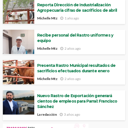
Reporta Dirección de Industrialización
Agropecuaria cifras de sacrificios de abril
Michelle Mtz
1 año ago
Recibe personal del Rastro uniformes y
equipo
Michelle Mtz
2 años ago
Presenta Rastro Municipal resultados de
sacrificios efectuados durante enero
Michelle Mtz
2 años ago
Nuevo Rastro de Exportación generará
cientos de empleos para Parral: Francisco
Sánchez
La redacción
3 años ago