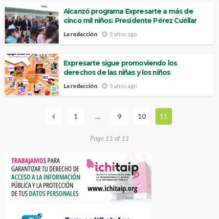
Alcanzó programa Expresarte a más de
cinco mil niños: Presidente Pérez Cuéllar
La redacción
3 años ago
Expresarte sigue promoviendo los
derechos de las niñas y los niños
La redacción
3 años ago
1
…
9
10
11
Page 11 of 11