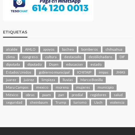
ETIQUETAS
alcalde
AMLO
apoyos
bacheo
bomberos
chihuahua
clima
congreso
cultura
destacado
destilichadero
DIF
diputada
diputado
Dspm
educacion
estado
Estados Unidos
gobierno municipal
ICHITAIP
impas
JMAS
juarez
juárez
limpieza
lluvias
Marco Bonilla
Maru Campos
mexico
morena
mujeres
municipio
México
obras
paam
pan
predial
regidores
salud
seguridad
sheinbaum
Trump
turismo
Uach
violencia