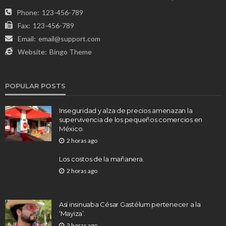
Phone:
123-456-789
Fax:
123-456-789
Email:
email@support.com
Website:
Bingo Theme
POPULAR POSTS
Inseguridad y alza de precios amenazan la
supervivencia de los pequeños comercios en
México.
2 horas ago
Los costos de la mañanera.
2 horas ago
Así insinuaba César Gastélum pertenecer a la
‘Mayiza’.
2 horas ago