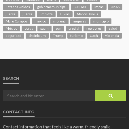
Estados Unidos
gobierno municipal
ICHITAIP
impas
JMAS
juarez
juárez
limpieza
lluvias
Marco Bonilla
Maru Campos
mexico
morena
mujeres
municipio
México
obras
paam
pan
predial
regidores
salud
seguridad
sheinbaum
Trump
turismo
Uach
violencia
SEARCH
CONTACT INFO
Contact information that feels like a warm, friendly smile.