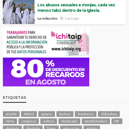
Los abusos sexuales a monjas, cada vez
menos tabú dentro de la Iglesia.
La redacción
1 año ago
ETIQUETAS
alcalde
AMLO
apoyos
bacheo
bomberos
chihuahua
clima
congreso
cultura
destacado
destilichadero
DIF
diputada
diputado
Dspm
educacion
estado