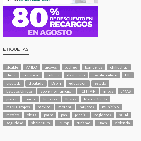
ETIQUETAS
alcalde
AMLO
apoyos
bacheo
bomberos
chihuahua
clima
congreso
cultura
destacado
destilichadero
DIF
diputada
diputado
Dspm
educacion
estado
Estados Unidos
gobierno municipal
ICHITAIP
impas
JMAS
juarez
juárez
limpieza
lluvias
Marco Bonilla
Maru Campos
mexico
morena
mujeres
municipio
México
obras
paam
pan
predial
regidores
salud
seguridad
sheinbaum
Trump
turismo
Uach
violencia