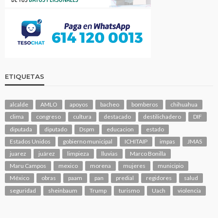
ETIQUETAS
alcalde
AMLO
apoyos
bacheo
bomberos
chihuahua
clima
congreso
cultura
destacado
destilichadero
DIF
diputada
diputado
Dspm
educacion
estado
Estados Unidos
gobierno municipal
ICHITAIP
impas
JMAS
juarez
juárez
limpieza
lluvias
Marco Bonilla
Maru Campos
mexico
morena
mujeres
municipio
México
obras
paam
pan
predial
regidores
salud
seguridad
sheinbaum
Trump
turismo
Uach
violencia