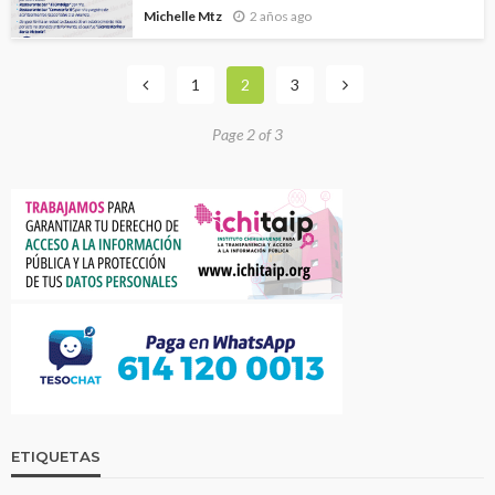
Michelle Mtz
2 años ago
1
2
3
Page 2 of 3
ETIQUETAS