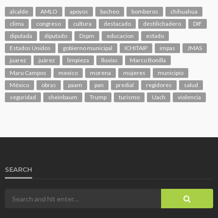
alcalde
AMLO
apoyos
bacheo
bomberos
chihuahua
clima
congreso
cultura
destacado
destilichadero
DIF
diputada
diputado
Dspm
educacion
estado
Estados Unidos
gobierno municipal
ICHITAIP
impas
JMAS
juarez
juárez
limpieza
lluvias
Marco Bonilla
Maru Campos
mexico
morena
mujeres
municipio
México
obras
paam
pan
predial
regidores
salud
seguridad
sheinbaum
Trump
turismo
Uach
violencia
SEARCH