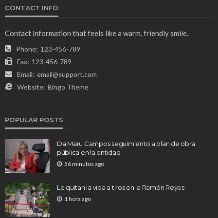
CONTACT INFO
Contact information that feels like a warm, friendly smile.
Phone:
123-456-789
Fax:
123-456-789
Email:
email@support.com
Website:
Bingo Theme
POPULAR POSTS
Da Maru Campos seguimiento a plan de obra
pública en la entidad
56 minutos ago
Le quitan la vida a tiros en la Ramón Reyes
1 hora ago