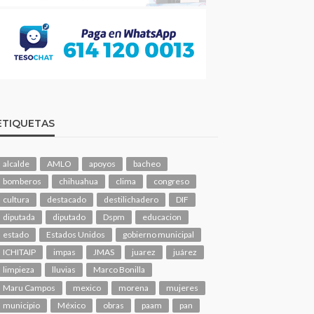
ETIQUETAS
alcalde
AMLO
apoyos
bacheo
bomberos
chihuahua
clima
congreso
cultura
destacado
destilichadero
DIF
diputada
diputado
Dspm
educacion
estado
Estados Unidos
gobierno municipal
ICHITAIP
impas
JMAS
juarez
juárez
limpieza
lluvias
Marco Bonilla
Maru Campos
mexico
morena
mujeres
municipio
México
obras
paam
pan