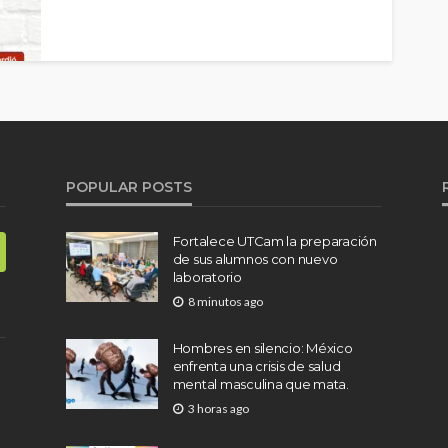
del riesgo de infecciones por la mordedura de
garrapata.
POPULAR POSTS
Fortalece UTCam la preparación
de sus alumnos con nuevo
laboratorio
8 minutos ago
Hombres en silencio: México
enfrenta una crisis de salud
mental masculina que mata.
3 horas ago