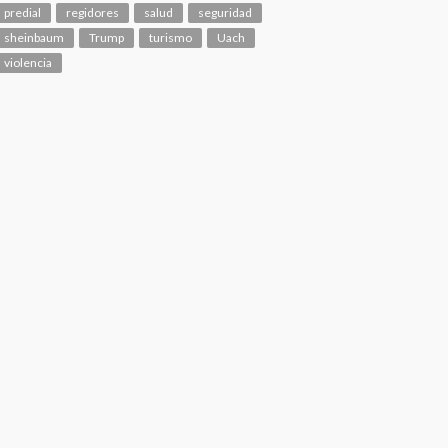
predial
regidores
salud
seguridad
sheinbaum
Trump
turismo
Uach
violencia