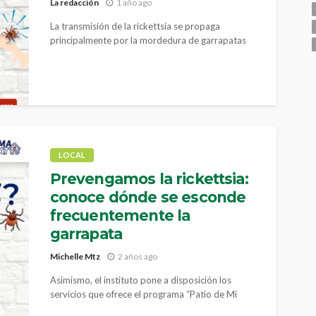
La redacción
1 año ago
La transmisión de la rickettsia se propaga
principalmente por la mordedura de garrapatas
infectadas
LOCAL
Prevengamos la rickettsia:
conoce dónde se esconde
frecuentemente la
garrapata
Michelle Mtz
2 años ago
Asimismo, el instituto pone a disposición los
servicios que ofrece el programa “Patio de Mi
Casa”, los cuales están dirigidos a la disminución