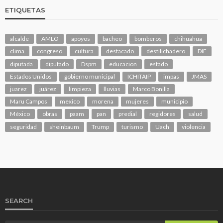
ETIQUETAS
alcalde
AMLO
apoyos
bacheo
bomberos
chihuahua
clima
congreso
cultura
destacado
destilichadero
DIF
diputada
diputado
Dspm
educacion
estado
Estados Unidos
gobierno municipal
ICHITAIP
impas
JMAS
juarez
juárez
limpieza
lluvias
Marco Bonilla
Maru Campos
mexico
morena
mujeres
municipio
México
obras
paam
pan
predial
regidores
salud
seguridad
sheinbaum
Trump
turismo
Uach
violencia
SEARCH