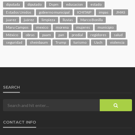
diputada
diputado
Dspm
educacion
estado
Estados Unidos
gobierno municipal
ICHITAIP
impas
JMAS
juarez
juárez
limpieza
lluvias
Marco Bonilla
Maru Campos
mexico
morena
mujeres
municipio
México
obras
paam
pan
predial
regidores
salud
seguridad
sheinbaum
Trump
turismo
Uach
violencia
SEARCH
CONTACT INFO