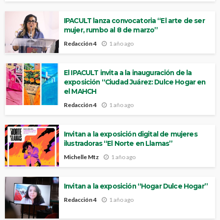
IPACULT lanza convocatoria “El arte de ser
mujer, rumbo al 8 de marzo”
Redacción 4
1 año ago
El IPACULT invita a la inauguración de la
exposición “Ciudad Juárez: Dulce Hogar en
el MAHCH
Redacción 4
1 año ago
Invitan a la exposición digital de mujeres
ilustradoras “El Norte en Llamas”
Michelle Mtz
1 año ago
Invitan a la exposición “Hogar Dulce Hogar”
Redacción 4
1 año ago