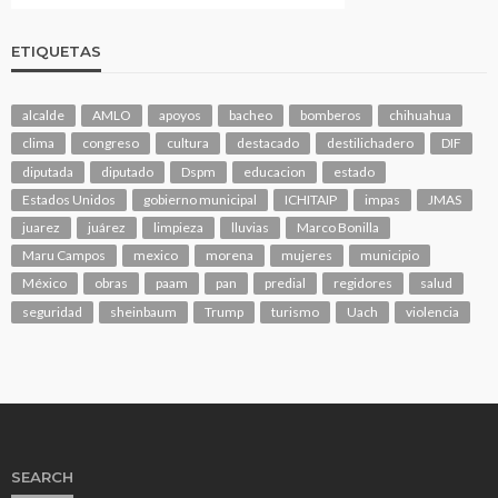
ETIQUETAS
alcalde
AMLO
apoyos
bacheo
bomberos
chihuahua
clima
congreso
cultura
destacado
destilichadero
DIF
diputada
diputado
Dspm
educacion
estado
Estados Unidos
gobierno municipal
ICHITAIP
impas
JMAS
juarez
juárez
limpieza
lluvias
Marco Bonilla
Maru Campos
mexico
morena
mujeres
municipio
México
obras
paam
pan
predial
regidores
salud
seguridad
sheinbaum
Trump
turismo
Uach
violencia
SEARCH